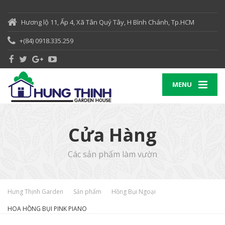
Hương lộ 11, Ấp 4, Xã Tân Quý Tây, H Bình Chánh, Tp.HCM
+(84) 0918.335.259
MENU
Cửa Hàng
Các sản phẩm làm vườn
Hưng Thịnh Garden
Sản phẩm
Hồng Bụi Ngoại
HOA HỒNG BỤI PINK PIANO