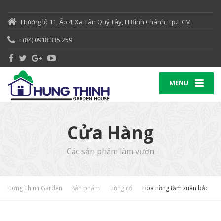
Hương lộ 11, Ấp 4, Xã Tân Quý Tây, H Bình Chánh, Tp.HCM
+(84) 0918.335.259
MENU
Cửa Hàng
Các sản phẩm làm vườn
Hưng Thịnh Garden
Sản phẩm
Hồng cổ
Hoa hồng tầm xuân bắc