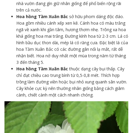
nhà vườn đang gìn giữ nhân giống để phổ biến rộng rãi
trên cả nước.
Hoa hồng Tầm Xuân Bắc
sở hữu phom dáng độc đáo.
Hoa gồm nhiều cánh xếp xen kẽ. Cánh hoa có màu trắng
ngã về xanh khi gần tâm, hương thơm nhẹ. Trông xa hoa
khá giống hoa mai trắng. Đường kính hoa từ 2-3 cm. Lá có
hình bầu dục thon dài, mép lá có răng cưa. Đặc biệt lá của
hoa Tầm Xuân Bắc có các đường gân nổi lạ mắt, rất dễ
nhận biết. Hoa nở duy nhất một mùa trong năm từ tháng
3 đến tháng 5.
Hoa hồng Tầm Xuân Bắc
thuộc dạng cây bụi thấp. Cây
chỉ đạt chiều cao trung bình từ 0,5-0,8 mét. Thích hợp
trồng làm đường viền hoặc bụi nhỏ xung quanh sân vườn.
Cây khỏe cực kỳ nên thường nhân giống bằng cách giâm
cành, chiết cành một cách nhanh chóng.