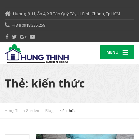
Hương lộ 11, Ấp 4, Xã Tân Quý Tây, H Bình Chánh, Tp.HCM
+(84) 0918.335.259
MENU
Thẻ:
kiến thức
Hưng Thịnh Garden
Blog
kiến thức