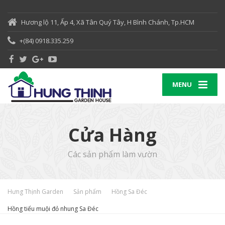
Hương lộ 11, Ấp 4, Xã Tân Quý Tây, H Bình Chánh, Tp.HCM
+(84) 0918.335.259
MENU
Cửa Hàng
Các sản phẩm làm vườn
Hưng Thịnh Garden
Sản phẩm
Hồng Sa Đéc
Hồng tiểu muội đỏ nhung Sa Đéc