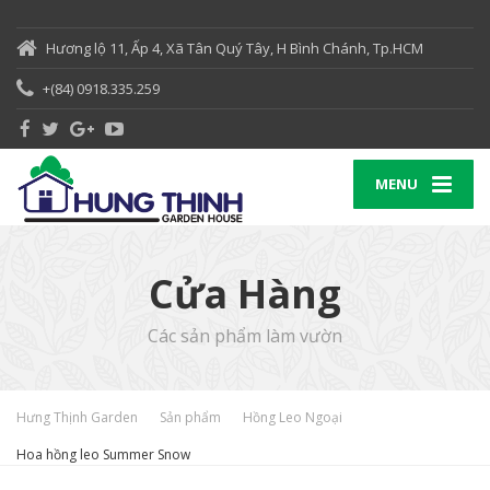
Hương lộ 11, Ấp 4, Xã Tân Quý Tây, H Bình Chánh, Tp.HCM
+(84) 0918.335.259
MENU
Cửa Hàng
Các sản phẩm làm vườn
Hưng Thịnh Garden
Sản phẩm
Hồng Leo Ngoại
Hoa hồng leo Summer Snow