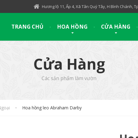
Hương lộ 11, Ấp 4, Xã Tân Quý Tây, H Bình Chánh, 
TRANG CHỦ
HOA HỒNG
CỬA HÀNG
Cửa Hàng
Các sản phẩm làm vườn
Ngoại
Hoa hồng leo Abraham Darby