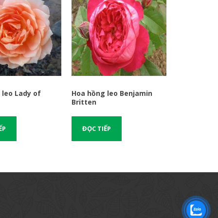
leo Lady of
Hoa hồng leo Benjamin
Britten
ẾP
ĐỌC TIẾP