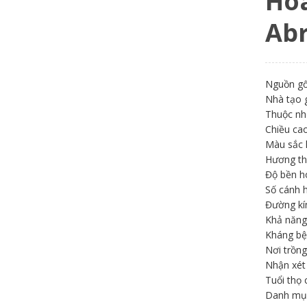
Hoa
Ab
Nguồn gố
Nhà tạo 
Thuộc n
Chiều cao
Màu sắc 
Hương t
Độ bền h
Số cánh 
Đường kí
Khả năng
Kháng bệ
Nơi trồng
Nhận xét
Tuổi thọ 
Danh mụ