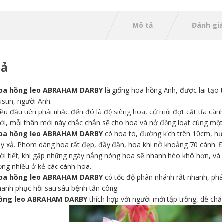
Mô tả
Đánh giá
tả
oa hồng leo ABRAHAM DARBY
là giống hoa hồng Anh, được lai tạo
stin, người Anh.
ều đầu tiên phải nhắc đến đó là độ siêng hoa, cứ mỗi đợt cắt tỉa càn
ới, mỗi thân mới này chắc chắn sẽ cho hoa và nở đồng loạt cùng một
oa hồng leo ABRAHAM DARBY
có hoa to, đường kích trên 10cm, h
y xả. Phom dáng hoa rất đẹp, đầy đặn, hoa khi nở khoảng 70 cánh. Đ
hời tiết; khi gặp những ngày nắng nóng hoa sẽ nhanh héo khô hơn, v
ọng nhiều ở kẻ các cánh hoa.
oa hồng leo ABRAHAM DARBY
có tốc độ phân nhánh rất nhanh, phát 
hanh phục hồi sau sâu bệnh tấn công.
ồng leo ABRAHAM DARBY
thích hợp với người mới tập trồng, dễ chă