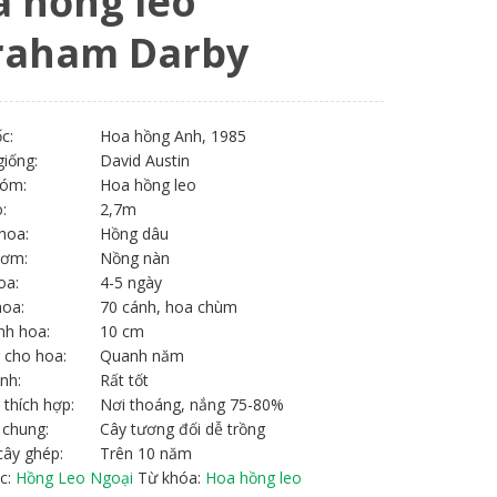
 hồng leo
raham Darby
c:
Hoa hồng Anh, 1985
giống:
David Austin
hóm:
Hoa hồng leo
:
2,7m
hoa:
Hồng dâu
hơm:
Nồng nàn
oa:
4-5 ngày
hoa:
70 cánh, hoa chùm
nh hoa:
10 cm
 cho hoa:
Quanh năm
nh:
Rất tốt
 thích hợp:
Nơi thoáng, nắng 75-80%
 chung:
Cây tương đối dễ trồng
cây ghép:
Trên 10 năm
c:
Hồng Leo Ngoại
Từ khóa:
Hoa hồng leo