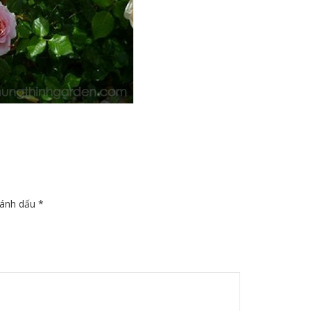
đánh dấu
*