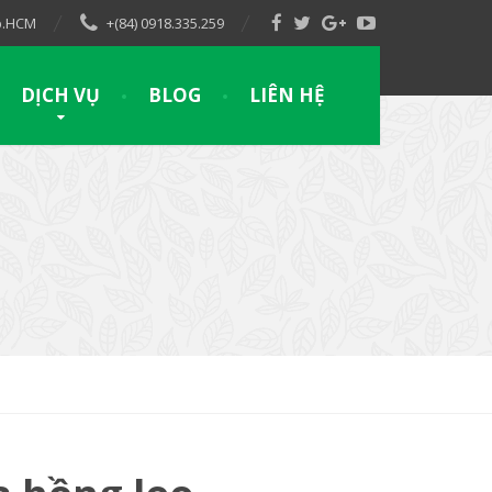
Tp.HCM
+(84) 0918.335.259
DỊCH VỤ
BLOG
LIÊN HỆ