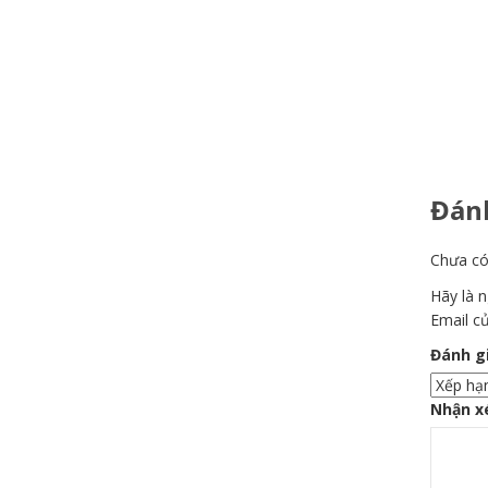
Đánh
Chưa có
Hãy là 
Email củ
Đánh g
Nhận x