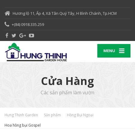
Hương lộ 11, Ấp 4, Xã Tân Quý Tây, H Bình Chánh, Tp.HCM
+(84) 0918.335.259
MENU
Cửa Hàng
Các sản phẩm làm vườn
Hưng Thịnh Garden
Sản phẩm
Hồng Bụi Ngoại
Hoa hồng bụi Gospel