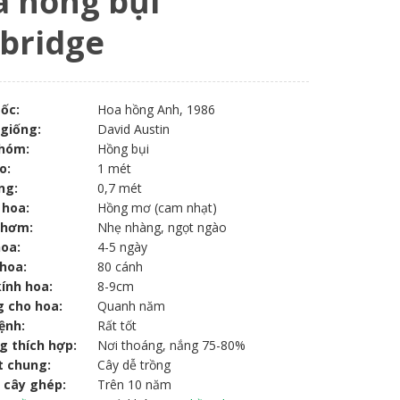
 hồng bụi
bridge
ốc:
Hoa hồng Anh, 1986
 giống:
David Austin
hóm:
Hồng bụi
o:
1 mét
ng:
0,7 mét
 hoa:
Hồng mơ (cam nhạt)
thơm:
Nhẹ nhàng, ngọt ngào
hoa:
4-5 ngày
hoa:
80 cánh
ính hoa:
8-9cm
g cho hoa:
Quanh năm
ệnh:
Rất tốt
g thích hợp:
Nơi thoáng, nắng 75-80%
t chung:
Cây dễ trồng
 cây ghép:
Trên 10 năm