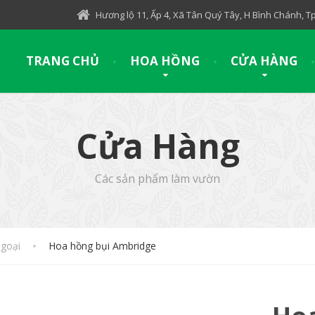
Hương lộ 11, Ấp 4, Xã Tân Quý Tây, H Bình Chánh, 
TRANG CHỦ
HOA HỒNG
CỬA HÀNG
Cửa Hàng
Các sản phẩm làm vườn
goại
Hoa hồng bụi Ambridge