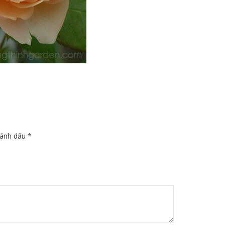
đánh dấu
*