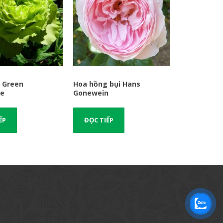
 Green
Hoa hồng bụi Hans
ce
Gonewein
ẾP
ĐỌC TIẾP