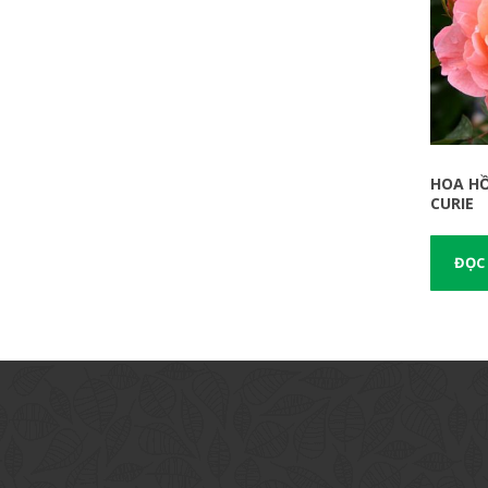
HOA HỒ
CURIE
ĐỌC 