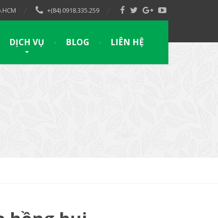
Tp.HCM
+(84) 0918.335.259
DỊCH VỤ
BLOG
LIÊN HỆ