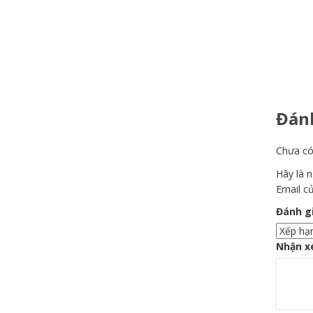
Đánh
Chưa có
Hãy là 
Email củ
Đánh g
Nhận x