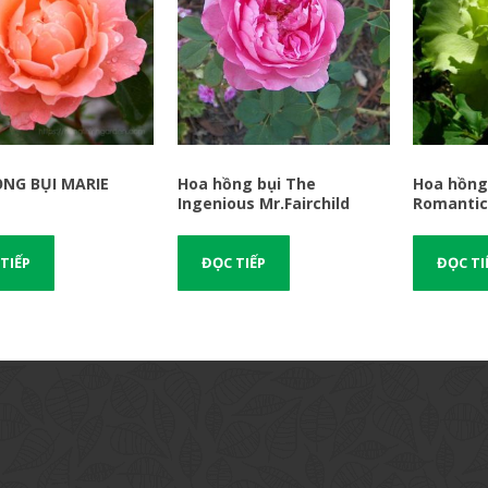
NG BỤI MARIE
Hoa hồng bụi The
Hoa hồng
Ingenious Mr.Fairchild
Romanti
TIẾP
ĐỌC TIẾP
ĐỌC TI