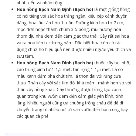
phát triển và nhân rộng.
Hoa hồng Bạch Nam Định (Bạch ho)
là một giống hồng
cổ nổi tiếng với sắc hoa trắng ngần, kiểu xếp cánh duyên
dáng, hoa lâu tàn hơn 1 tuần. Đường kính hoa to 7 cm,
mọc đơn hoặc thành chùm 3-5 bông, mùi hương hoa
thơm dịu nhẹ đem đến cảm giác thư thái. Cây rất sai hoa
và ra hoa liên tục trong năm. Đặc biệt hoa còn có tác
dụng chữa ho hiệu quả nên được nhiều người yêu thích và
sưu tầm.
Hoa hồng Bạch Nam Định (Bạch ho)
thuộc cây bụi nhỡ,
cao trung bình từ 1-1,5 mét, tán rộng 1-1,5 mét. Lá có
màu xanh đậm pha chút tím, lá thon dài với răng cưa
thưa. Thân cây với sắc tím đỏ, khá mềm, mảnh hơn so với
thân cây hồng khác. Cây thường được trồng tạo cảnh
quan trong khu vườn đem đến cảm giác yên bình, tĩnh
lặng. Nhiều người cũng ưa chuộng trồng chậu để dễ di
chuyển trang trí nhiều nơi từ sân vườn đến ban công hay
các quán cà phê.