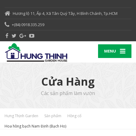
Hương lộ 11, Ấp 4, Xã Tân Quý Tây, H Bình Chánh, Tp.HCM
+(84) 0918.335.259
MENU
Cửa Hàng
Các sản phẩm làm vườn
Hưng Thịnh Garden
Sản phẩm
Hồng cổ
Hoa hồng bạch Nam Định (Bạch Ho)