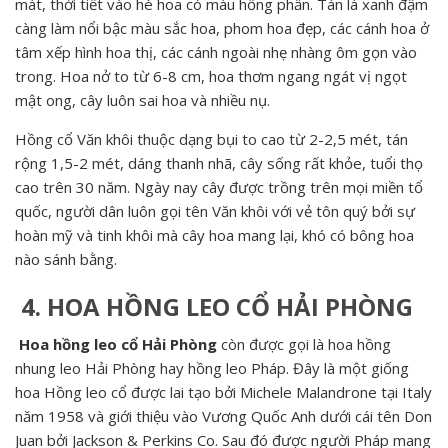
mát, thời tiết vào hè hoa có màu hồng phấn. Tán lá xanh đậm
càng làm nổi bậc màu sắc hoa, phom hoa đẹp, các cánh hoa ở
tâm xếp hình hoa thị, các cánh ngoài nhẹ nhàng ôm gọn vào
trong. Hoa nở to từ 6-8 cm, hoa thơm ngang ngát vị ngọt
mật ong, cây luôn sai hoa và nhiều nụ.
Hồng cổ Văn khôi thuộc dạng bụi to cao từ 2-2,5 mét, tán
rộng 1,5-2 mét, dáng thanh nhã, cây sống rất khỏe, tuổi thọ
cao trên 30 năm. Ngày nay cây được trồng trên mọi miền tổ
quốc, người dân luôn gọi tên Văn khôi với vẻ tôn quý bởi sự
hoàn mỹ và tinh khôi mà cây hoa mang lại, khó có bông hoa
nào sánh bằng.
4. HOA HỒNG LEO CỔ HẢI PHÒNG
Hoa hồng leo cổ Hải Phòng
còn được gọi là hoa hồng
nhung leo Hải Phòng hay hồng leo Pháp. Đây là một giống
hoa Hồng leo cổ được lai tạo bởi Michele Malandrone tại Italy
năm 1958 và giới thiệu vào Vương Quốc Anh dưới cái tên Don
Juan bởi Jackson & Perkins Co. Sau đó được người Pháp mang