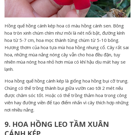
Hồng quế hồng cánh kép hoa có màu hồng cánh sen. Bông
hoa tròn xinh chúm chím như môi là nét nổi bật, đường kính
hoa từ 5-7 cm, hoa mọc thành từng chùm từ 5-10 bông.
Hương thơm của hoa tựa mùi hoa hồng nhung cổ. Cây rất sai
hoa, những mùa nắng nóng cây vẫn cho hoa đều đặn, tuy
nhiên mùa nóng hoa nhỏ hơn mùa có khí hậu dịu mát hay se
lạnh.
Hoa hồng quế hồng cánh kép là giống hoa hồng bụi cỡ trung.
Chúng có thể trồng thành bụi giữa vườn cao tới 2 mét nếu
được chăm sóc tốt. Hoặc có thể trồng thảm hoa trong công
viên hay đường viền để tạo điểm nhấn vì cây thích hợp những
nơi nhiều nắng.
9. HOA HỒNG LEO TẦM XUÂN
CÁNH KÉP