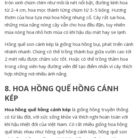
tròn xinh chúm chím như môi là nét nổi bật, đường kính hoa
từ 2-4 cm, hoa mọc thành từng chùm từ 3-5 bông. Hương
thơm của hoa tựa mùi hoa hồng nhung cổ. Cây rất sai hoa,
những mùa nắng nóng cây vẫn cho hoa đều đặn, tuy nhiên
mùa nóng hoa nhỏ hơn mùa có khí hậu dịu mát hay se lạnh.
Hồng quế son cánh kép là giống hoa hồng bụi, phát triển cành
nhánh nhanh. Chúng có thể trồng thành bụi giữa vườn cao tới
2 mét nếu được chăm sóc tốt. Hoặc có thể trồng thảm hoa
trong công viên hay đường viền để tạo điểm nhấn vì cây thích
hợp những nơi nhiều ánh nắng.
8. HOA HỒNG QUẾ HỒNG CÁNH
KÉP
Hoa hồng quế hồng cánh kép
là giống hồng truyền thống
có từ lâu đời, với sức sống khỏe và thích nghi hoàn toàn với
khí hậu nhiệt đới của Việt Nam. Có rất nhiều giống hoa hồng
quế khác nhau như: hồng quế hồng cánh kép, hồng quế son