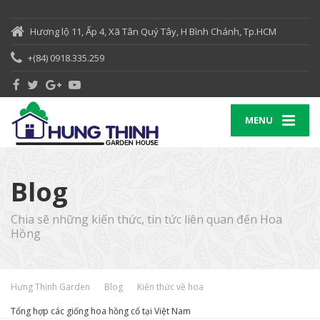
Hương lộ 11, Ấp 4, Xã Tân Quý Tây, H Bình Chánh, Tp.HCM
+(84) 0918.335.259
MENU
Blog
Chia sẽ những kiến thức, tin tức liên quan đến Hoa
Hồng
Hưng Thịnh Garden
Blog
Kiến thức về hoa
Tổng hợp các giống hoa hồng cổ tại Việt Nam