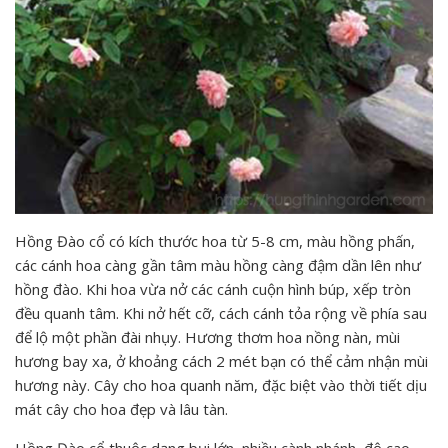
Hồng Đào cổ có kích thước hoa từ 5-8 cm, màu hồng phấn,
các cánh hoa càng gần tâm màu hồng càng đậm dần lên như
hồng đào. Khi hoa vừa nở các cánh cuộn hình búp, xếp tròn
đều quanh tâm. Khi nở hết cỡ, cách cánh tỏa rộng về phía sau
để lộ một phần đài nhụy. Hương thơm hoa nồng nàn, mùi
hương bay xa, ở khoảng cách 2 mét bạn có thể cảm nhận mùi
hương này. Cây cho hoa quanh năm, đặc biệt vào thời tiết dịu
mát cây cho hoa đẹp và lâu tàn.
Hồng Đào cổ thuộc dạng bụi lớn, nhiều cành nhánh, độ cao