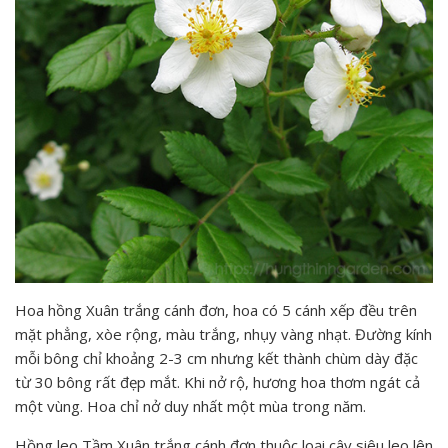
Hoa hồng Xuân trắng cánh đơn, hoa có 5 cánh xếp đều trên
mặt phẳng, xòe rộng, màu trắng, nhụy vàng nhạt. Đường kính
mỗi bông chỉ khoảng 2-3 cm nhưng kết thành chùm dày đặc
từ 30 bông rất đẹp mắt. Khi nở rộ, hương hoa thơm ngát cả
một vùng. Hoa chỉ nở duy nhất một mùa trong năm.
Hồng leo Tầm Xuân trắng cánh đơn thuộc loại cây siêu leo lên